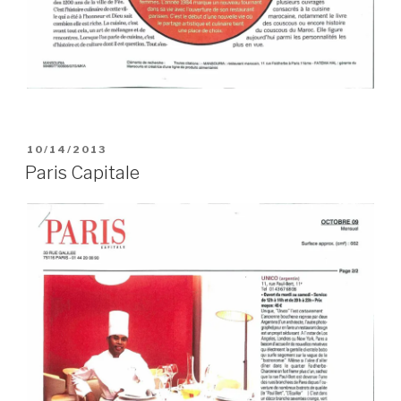
PUBLIÉ
10/14/2013
LE
Paris Capitale