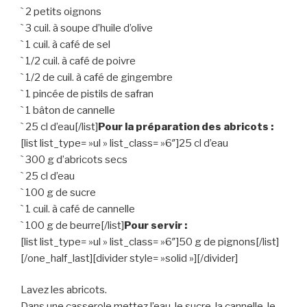
` 2 petits oignons
` 3 cuil. à soupe d’huile d’olive
` 1 cuil. à café de sel
` 1/2 cuil. à café de poivre
` 1/2 de cuil. à café de gingembre
` 1 pincée de pistils de safran
` 1 bâton de cannelle
` 25 cl d’eau[/list]
Pour la préparation des abricots :
[list list_type= »ul » list_class= »6″]25 cl d’eau
` 300 g d’abricots secs
` 25 cl d’eau
` 100 g de sucre
` 1 cuil. à café de cannelle
` 100 g de beurre[/list]
Pour servir :
[list list_type= »ul » list_class= »6″]50 g de pignons[/list]
[/one_half_last][divider style= »solid »][/divider]
Lavez les abricots.
Dans une casserole mettez l’eau, le sucre, la cannelle, le