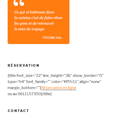
RÉSERVATION
[title font_size="22" line_height="36" show_border="0"
type="h4" font_family="" color="#ff7c11" align="none"
margin_bottom=""]
Réservation en ligne
ou au 0611157350[/title]
CONTACT