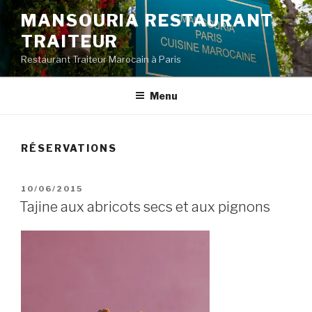
Aller
MANSOURIA RESTAURANT
au
TRAITEUR
contenu
principal
Restaurant Traiteur Marocain à Paris
Menu
RÉSERVATIONS
PUBLIÉ
10/06/2015
LE
Tajine aux abricots secs et aux pignons