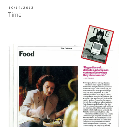
PUBLIÉ
10/14/2013
LE
Time