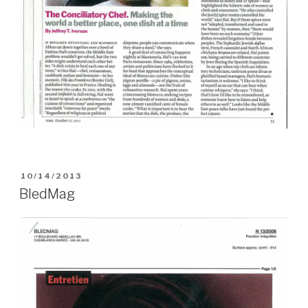
PUBLIÉ
10/14/2013
LE
BledMag