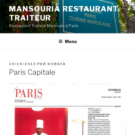
Aller
MANSOURIA RESTAURANT
au
TRAITEUR
contenu
principal
Restaurant Traiteur Marocain à Paris
Menu
PUBLIÉ
10/14/2013
PAR
SORAYA
LE
Paris Capitale