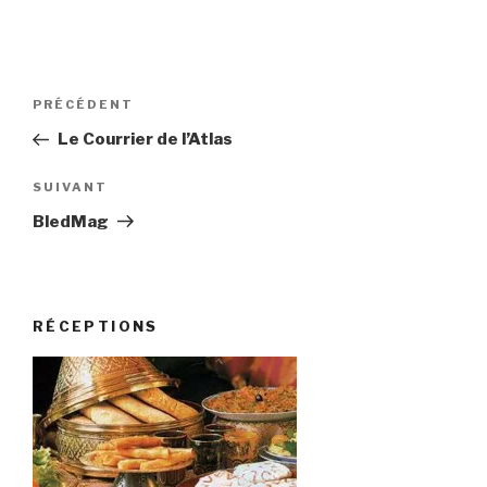
Navigation
Article
PRÉCÉDENT
de
précédent
Le Courrier de l’Atlas
l’article
Article
SUIVANT
suivant
BledMag
RÉCEPTIONS