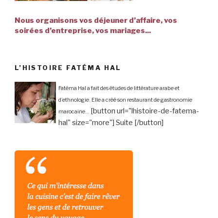
Nous organisons vos déjeuner d’affaire, vos
soirées d’entreprise, vos mariages...
L’HISTOIRE FATÉMA HAL
Fatéma Hal a fait des études de littérature arabe et
d’ethnologie. Elle a créé son restaurant de gastronomie
[button url="lhistoire-de-fatema-
marocaine...
hal" size="more"] Suite [/button]