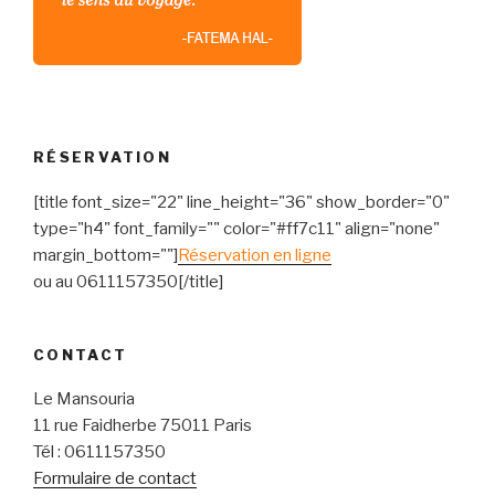
RÉSERVATION
[title font_size="22" line_height="36" show_border="0"
type="h4" font_family="" color="#ff7c11" align="none"
margin_bottom=""]
Réservation en ligne
ou au 0611157350[/title]
CONTACT
Le Mansouria
11 rue Faidherbe 75011 Paris
Tél : 0611157350
Formulaire de contact