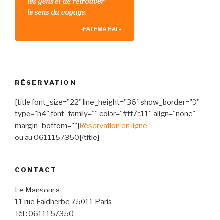
RÉSERVATION
[title font_size="22" line_height="36" show_border="0"
type="h4" font_family="" color="#ff7c11" align="none"
margin_bottom=""]
Réservation en ligne
ou au 0611157350[/title]
CONTACT
Le Mansouria
11 rue Faidherbe 75011 Paris
Tél : 0611157350