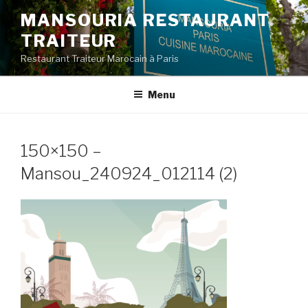
Aller
MANSOURIA RESTAURANT
au
TRAITEUR
contenu
principal
Restaurant Traiteur Marocain à Paris
Menu
150×150 –
Mansou_240924_012114 (2)