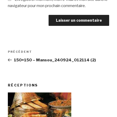
navigateur pour mon prochain commentaire.
Navigation
Article
PRÉCÉDENT
de
précédent
150×150 – Mansou_240924_012114 (2)
l’article
RÉCEPTIONS