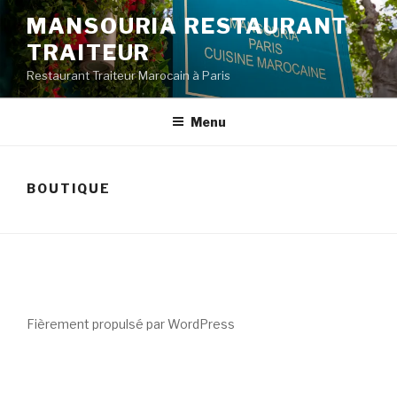
Aller
MANSOURIA RESTAURANT
au
TRAITEUR
contenu
principal
Restaurant Traiteur Marocain à Paris
Menu
BOUTIQUE
Fièrement propulsé par WordPress